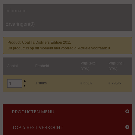
Informatie
Ervaringen(0)
Product: Coal Ila Distillers Edition 2011
Dit product is op dit moment niet voorradig. Actuele voorraad: 0
Prijs (excl.
Prijs (incl.
Aantal
Eenheid
BTW)
BTW)
▲
1 stuks
€ 66,07
€ 79,95
▼
PRODUCTEN MENU
TOP 5 BEST VERKOCHT