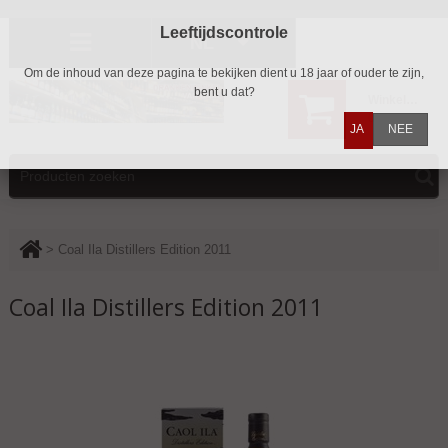
Leeftijdscontrole
NL
Om de inhoud van deze pagina te bekijken dient u 18 jaar of ouder te zijn,
bent u dat?
Winkelwagen
0
JA
NEE
>
Coal Ila Distillers Edition 2011
Coal Ila Distillers Edition 2011