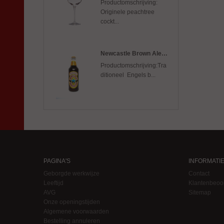
Productomschrijving:
Originele peachtree
cockt...
Newcastle Brown Ale 0,33
Productomschrijving:Tra
ditioneel Engels b...
PAGINA'S
INFORMATI
Geborgde werkwijze
Contact
Leeftijd
Klantenbeoo
AVG
Sitemap
Onze openingstijden
Algemene voorwaarden
Bestelling annuleren