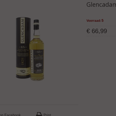
Glencadam
5
Voorraad:
€
66
,
99
on Facebook
Print