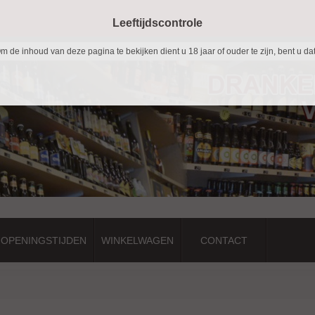
Leeftijdscontrole
m de inhoud van deze pagina te bekijken dient u 18 jaar of ouder te zijn, bent u da
 OPENINGSTIJDEN
WINKELWAGEN
CONTACT