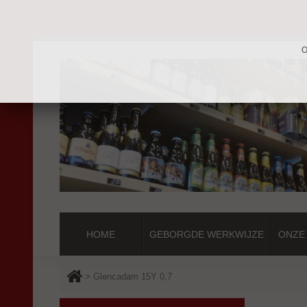
O
HOME
GEBORGDE WERKWIJZE
ONZE
>
Glencadam 15Y 0,7