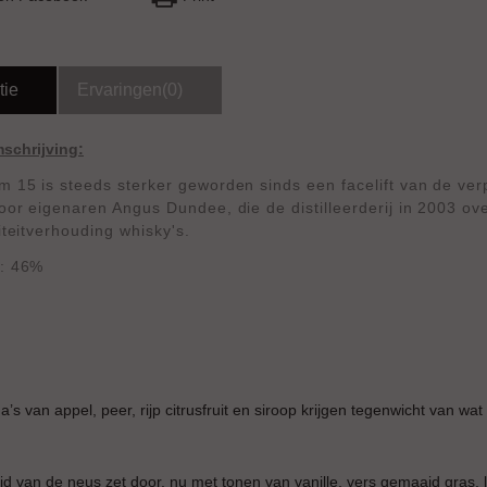
tie
Ervaringen(0)
schrijving:
 15 is steeds sterker geworden sinds een facelift van de ver
oor eigenaren Angus Dundee, die de distilleerderij in 2003 o
iteitverhouding whisky's.
 : 46%
’s van appel, peer, rijp citrusfruit en siroop krijgen tegenwicht van wa
eid van de neus zet door, nu met tonen van vanille, vers gemaaid gras, li