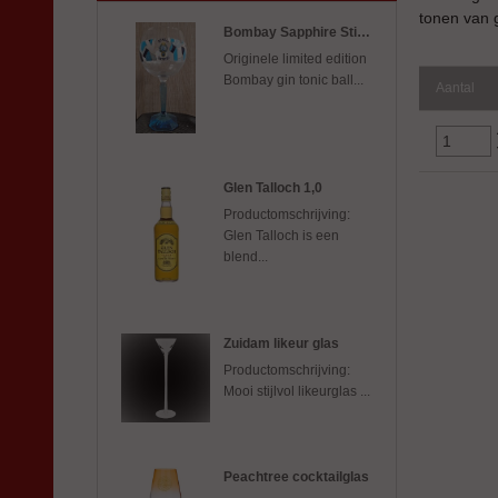
tonen van 
Bombay Sapphire Stir creativity Balloon glass
Originele limited edition
Bombay gin tonic ball...
Aantal
Glen Talloch 1,0
Productomschrijving:
Glen Talloch is een
blend...
Zuidam likeur glas
Productomschrijving:
Mooi stijlvol likeurglas ...
Peachtree cocktailglas