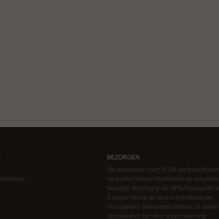
E
BEZORGEN
Op werkdagen voor 15.00 uur besteld dan
rdelingen
uw pakket binnen Nederland de volgende
bezorgd. Bezorging via UPS Accespoint, le
3 dagen het op de voor u dichtsbijzijnde
Accesspoint. retouneren binnen 14 dagen
retourkosten zijn voor eigen rekening