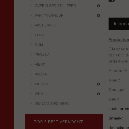
OVERIG GEDISTILLEERD
PARTYVERHUUR
Informa
PASTIS/ANIS
PORT
Productom
RUM
Glencadam
TEQUILA
tot 46% d
prijs-kwal
VIEUX
Alcohol%
VODKA
Kleur:
WHISKY
Goudgeel
WIJN
Geur:
WIJNAANBIEDINGEN
zoete aroma
Smaak:
TOP 5 BEST VERKOCHT
de fruitigh