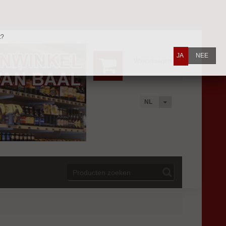
t?
JA
NEE
Winkelwagen
0
NL