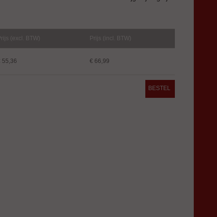
rijs (excl. BTW)
Prijs (incl. BTW)
 55,36
€ 66,99
BESTEL