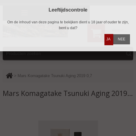
Leeftijdscontrole
NL
Om de inhoud van deze pagina te bekijken dient u 18 jaar of ouder te zijn,
bent u dat?
Winkelwagen
0
JA
NEE
>
Mars Komagatake Tsunuki Aging 2019 0,7
Mars Komagatake Tsunuki Aging 2019 0,7