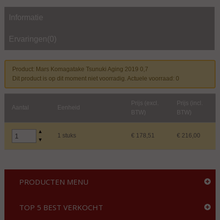
Informatie
Ervaringen(0)
Product: Mars Komagatake Tsunuki Aging 2019 0,7
Dit product is op dit moment niet voorradig. Actuele voorraad: 0
Prijs (excl.
Prijs (incl.
Aantal
Eenheid
BTW)
BTW)
▲
1 stuks
€ 178,51
€ 216,00
▼
PRODUCTEN MENU
TOP 5 BEST VERKOCHT