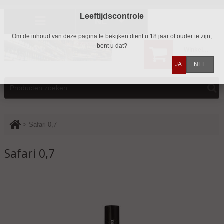
Leeftijdscontrole
NL
Om de inhoud van deze pagina te bekijken dient u 18 jaar of ouder te zijn,
bent u dat?
Winkelwagen
0
JA
NEE
>
Safari 0,7
Safari 0,7