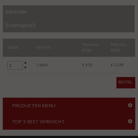
Informatie
Ervaringen(0)
Prijs (excl.
Prijs (incl.
Aantal
Eenheid
BTW)
BTW)
▲
1 stuks
€ 9,91
€ 11,99
▼
BESTEL
PRODUCTEN MENU
TOP 5 BEST VERKOCHT