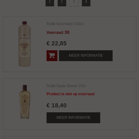
1
2
3
4
Rutte Koornwijn 100cl
30
Voorraad:
€
22
,
85
MEER INFORMATIE
Rutte Oude Simon 70cl
Product is niet op voorraad
€
18
,
40
MEER INFORMATIE