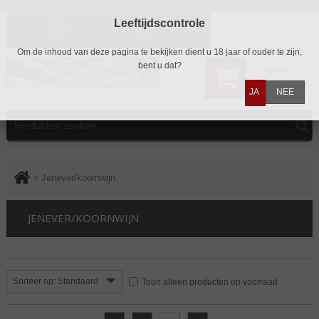
Leeftijdscontrole
NL
Om de inhoud van deze pagina te bekijken dient u 18 jaar of ouder te zijn,
bent u dat?
Winkelwagen
0
JA
NEE
>
Jenever/koornwijn
JENEVER/KOORNWIJN
Sorteer op: Standaard
Toon alleen producten op voorraad