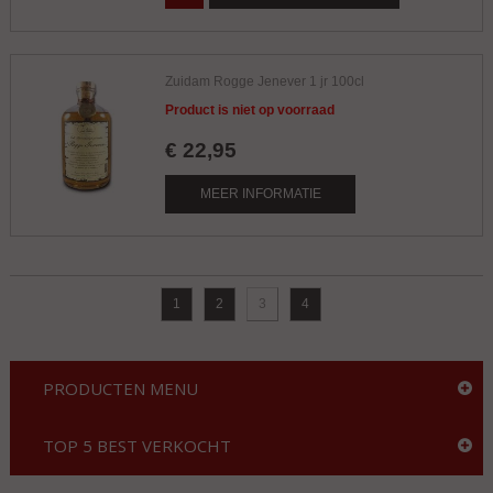
Zuidam Rogge Jenever 1 jr 100cl
Product is niet op voorraad
€
22
,
95
MEER INFORMATIE
1
2
3
4
PRODUCTEN MENU
TOP 5 BEST VERKOCHT