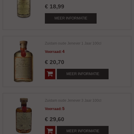
€
18
,
99
MEER INFORMATIE
Zuidam oude Jenever 1 Jaar 100cl
4
Voorraad:
€
20
,
70
MEER INFORMATIE
Zuidam oude Jenever 3 Jaar 100cl
5
Voorraad:
€
29
,
60
MEER INFORMATIE